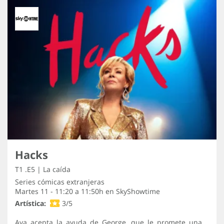
Hacks
T1 .E5 | La caída
Series cómicas extranjeras
Martes 11 - 11:20 a 11:50h en
SkyShowtime
Artística:
3/5
Ava acepta la ayuda de George, que le promete una