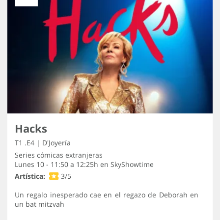
Hacks
T1 .E4 | D'Joyería
Series cómicas extranjeras
Lunes 10 - 11:50 a 12:25h en
SkyShowtime
Artística:
3/5
Un regalo inesperado cae en el regazo de Deborah en
un bat mitzvah