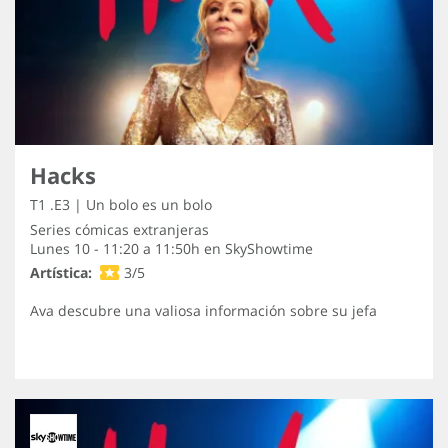
Hacks
T1 .E3 | Un bolo es un bolo
Series cómicas extranjeras
Lunes 10 - 11:20 a 11:50h en
SkyShowtime
Artística:
3/5
Ava descubre una valiosa información sobre su jefa