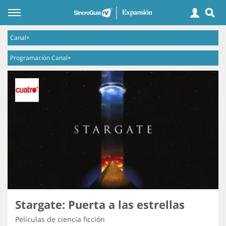
Canal+
Programación Canal+
Stargate: Puerta a las estrellas
Películas de ciencia ficción