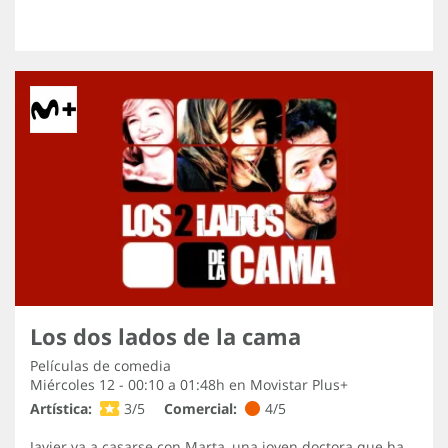
Los dos lados de la cama
Películas de comedia
Miércoles 12 - 00:10 a 01:48h en
Movistar Plus+
Artística:
3/5
Comercial:
4/5
Javier va a casarse con Marta, una joven doctora que ha