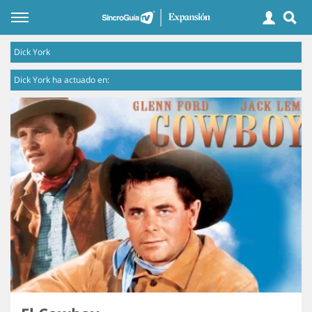
Dick York
Dick York ha actuado en: