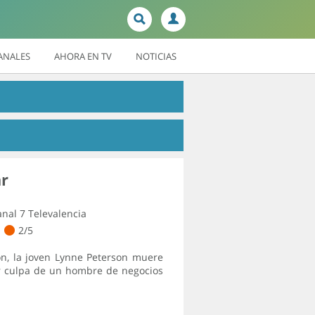
ANALES
AHORA EN TV
NOTICIAS
r
nal 7 Televalencia
2/5
ón, la joven Lynne Peterson muere
or culpa de un hombre de negocios