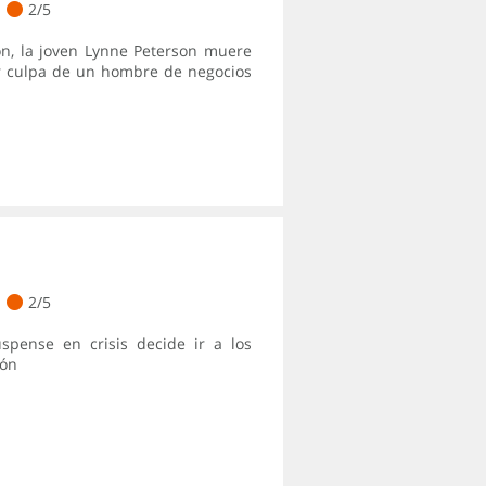
2/5
ón, la joven Lynne Peterson muere
or culpa de un hombre de negocios
2/5
spense en crisis decide ir a los
ión