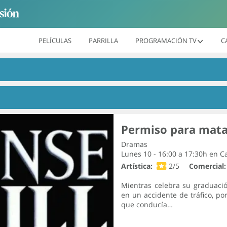
PELÍCULAS
PARRILLA
PROGRAMACIÓN TV
C
Permiso para mata
Dramas
Lunes 10 - 16:00 a 17:30h en
Ca
Artística:
2/5
Comercial:
Mientras celebra su graduaci
en un accidente de tráfico, p
que conducía…