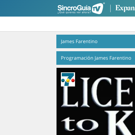
James Farentino
Programación James Farentino