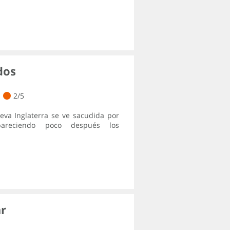
dos
2/5
va Inglaterra se ve sacudida por
apareciendo poco después los
r