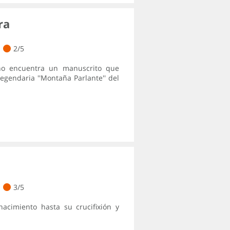
ra
2/5
no encuentra un manuscrito que
legendaria ''Montaña Parlante'' del
3/5
nacimiento hasta su crucifixión y