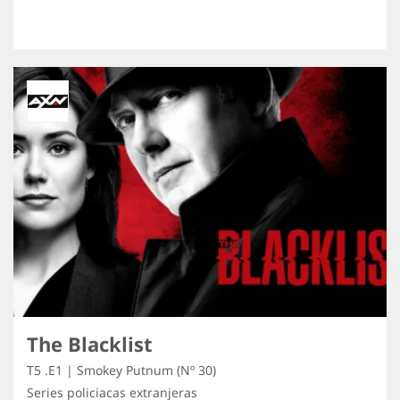
The Blacklist
T5 .E1 | Smokey Putnum (Nº 30)
Series policiacas extranjeras