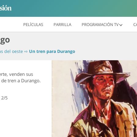
PELÍCULAS
PARRILLA
PROGRAMACIÓN TV
C
ngo
as del oeste
⇨
Un tren para Durango
erte, venden sus
s de tren a Durango.
…
2/5