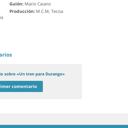
Guión:
Mario Caiano
Producción:
M.C.M
,
Tecisa
ia
arios
io sobre «Un tren para Durango»
primer comentario